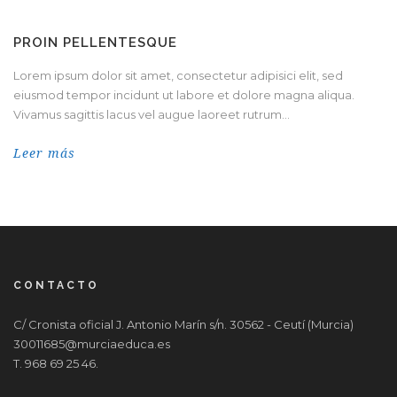
PROIN PELLENTESQUE
Lorem ipsum dolor sit amet, consectetur adipisici elit, sed
eiusmod tempor incidunt ut labore et dolore magna aliqua.
Vivamus sagittis lacus vel augue laoreet rutrum...
Leer más
CONTACTO
C/ Cronista oficial J. Antonio Marín s/n. 30562 - Ceutí (Murcia)
30011685@murciaeduca.es
T. 968 69 25 46.