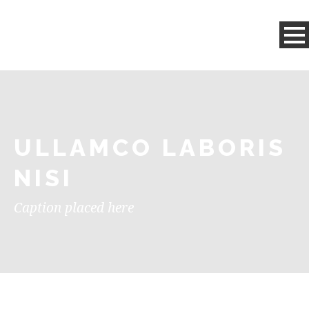
ULLAMCO LABORIS
NISI
Caption placed here