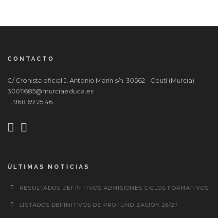
CONTACTO
C/ Cronista oficial J. Antonio Marín s/n. 30562 - Ceutí (Murcia)
30011685@murciaeduca.es
T. 968 69 25 46.
ÚLTIMAS NOTICIAS
RESULTADOS DEFINITIVOS ADMISIONES CICLOS FORMATIVOS
LISTADOS DEFINITIVOS DE PROFUNDIZACIÓN 26/27