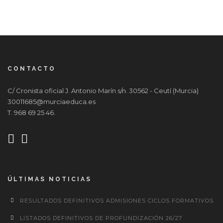
CONTACTO
C/ Cronista oficial J. Antonio Marín s/n. 30562 - Ceutí (Murcia)
30011685@murciaeduca.es
T. 968 69 25 46.
ÚLTIMAS NOTICIAS
RESULTADOS DEFINITIVOS ADMISIONES CICLOS FORMATIVOS
LISTADOS DEFINITIVOS DE PROFUNDIZACIÓN 26/27