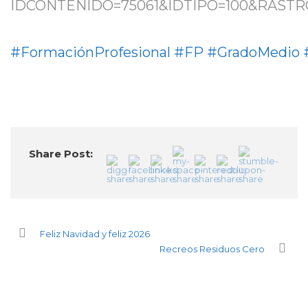
IDCONTENIDO=75061&IDTIPO=100&RASTR
#FormaciónProfesional
#FP
#GradoMedio
Share Post:
Feliz Navidad y feliz 2026
Recreos Residuos Cero