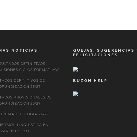
MAS NOTICIAS
QUEJAS, SUGERENCIAS 
FELICITACIONES
SULTADOS DEFINITIVOS
MISIONES CICLOS FORMATIVOS
STADOS DEFINITIVOS DE
BUZÓN HELP
OFUNDIZACIÓN 26/27
STADOS PROVISIONALES DE
OFUNDIZACIÓN 26/27
LENDARIO ESCOLAR 26/27
MERSIÓN LINGÜISTICA EN
PAR. 1º DE ESO