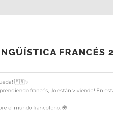
INGÜÍSTICA FRANCÉS 2
queda! 🇫🇷✨
prendiendo francés, ¡lo están viviendo! En es
obre el mundo francófono. 🌍