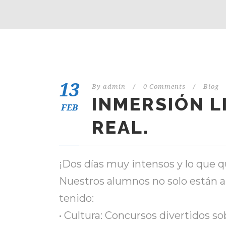
13
By
admin
/
0 Comments
/
Blog
INMERSIÓN L
FEB
REAL.
¡Dos días muy intensos y lo que 
Nuestros alumnos no solo están a
tenido:
• Cultura: Concursos divertidos s