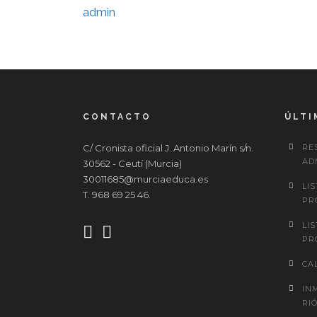
admin
CONTACTO
ÚLTI
C/ Cronista oficial J. Antonio Marín s/n.
RE
AD
30562 - Ceutí (Murcia)
30011685@murciaeduca.es
LI
T. 968 69 25 46.
PR
LI
PR
CA
IN
RIÓ