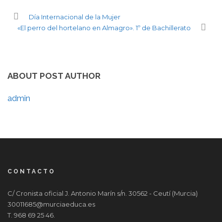
Día Internacional de la Mujer
«El perro del hortelano en Almagro». 1º de Bachillerato
ABOUT POST AUTHOR
admin
CONTACTO
C/ Cronista oficial J. Antonio Marín s/n. 30562 - Ceutí (Murcia)
30011685@murciaeduca.es
T. 968 69 25 46.