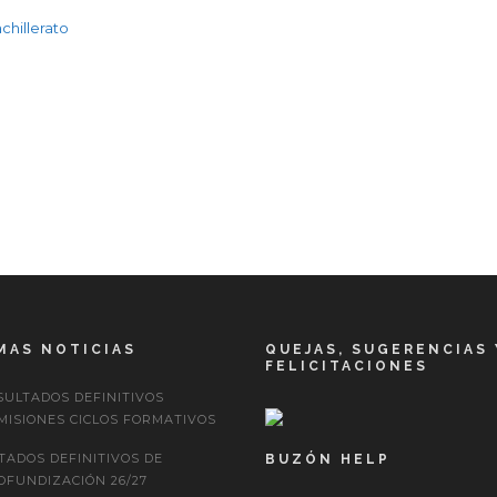
chillerato
MAS NOTICIAS
QUEJAS, SUGERENCIAS 
FELICITACIONES
SULTADOS DEFINITIVOS
MISIONES CICLOS FORMATIVOS
STADOS DEFINITIVOS DE
BUZÓN HELP
OFUNDIZACIÓN 26/27