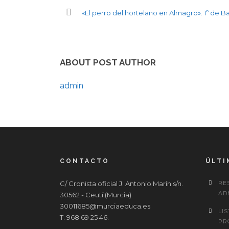
«El perro del hortelano en Almagro». 1º de Ba
ABOUT POST AUTHOR
admin
CONTACTO
ÚLTI
C/ Cronista oficial J. Antonio Marín s/n.
RE
AD
30562 - Ceutí (Murcia)
30011685@murciaeduca.es
LI
T. 968 69 25 46.
PR