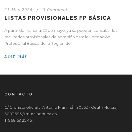
21 May 2026
/
0 Comments
LISTAS PROVISIONALES FP BÁSICA
A partir de mañana, 22 de mayo, ya se pueden consultar los
resultados provisionales de admisión para la Formación
Profesional Básica de la Región de...
Leer más
CONTACTO
C/ Cronista oficial J. Antonio Marín s/n. 30562 - Ceutí (Murcia)
30011685@murciaeduca.es
T. 968 69 25 46.