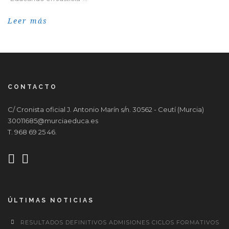
Leer más
CONTACTO
C/ Cronista oficial J. Antonio Marín s/n. 30562 - Ceutí (Murcia)
30011685@murciaeduca.es
T. 968 69 25 46.
ÚLTIMAS NOTICIAS
RESULTADOS DEFINITIVOS ADMISIONES CICLOS FORMATIVOS