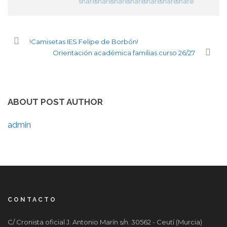
!Camisetas IES Felipe de Borbón!
Orientación académica familias curso 26/27
ABOUT POST AUTHOR
admin
CONTACTO
C/ Cronista oficial J. Antonio Marín s/n. 30562 - Ceutí (Murcia)