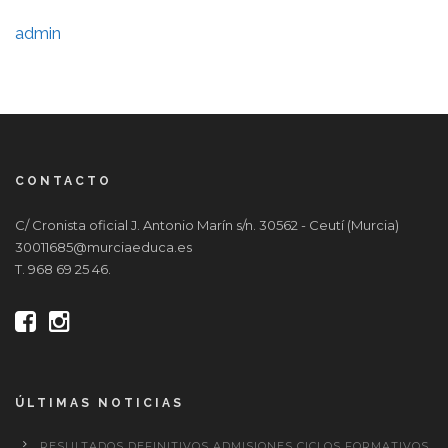
admin
CONTACTO
C/ Cronista oficial J. Antonio Marín s/n. 30562 - Ceutí (Murcia)
30011685@murciaeduca.es
T. 968 69 25 46.
ÚLTIMAS NOTICIAS
RESULTADOS DEFINITIVOS ADMISIONES CICLOS FORMATIVOS