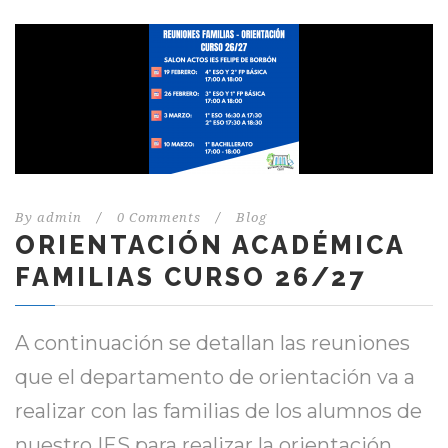
By
admin
/
0 Comments
/
Blog
ORIENTACIÓN ACADÉMICA
FAMILIAS CURSO 26/27
A continuación se detallan las reuniones
que el departamento de orientación va a
realizar con las familias de los alumnos de
nuestro IES para realizar la orientación